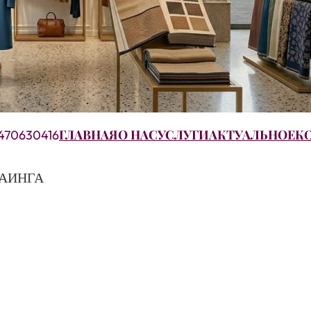
ГЛАВНАЯ
О НАС
УСЛУГИ
АКТУАЛЬНОЕ
К
470630416
БАИНГА