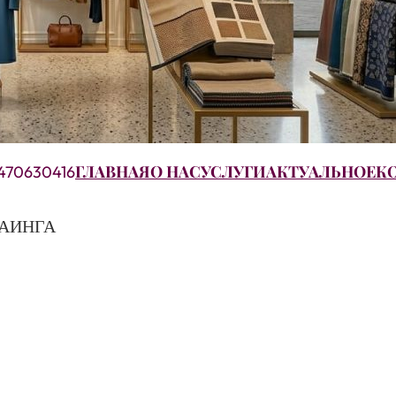
ГЛАВНАЯ
О НАС
УСЛУГИ
АКТУАЛЬНОЕ
К
470630416
БАИНГА