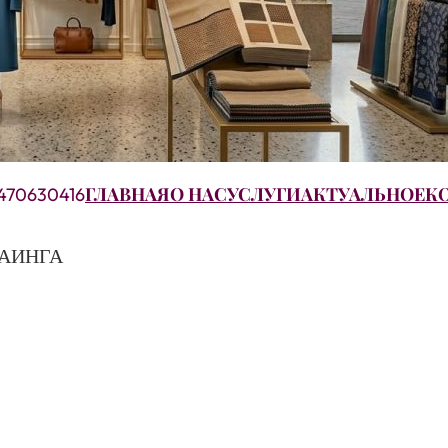
ГЛАВНАЯ
О НАС
УСЛУГИ
АКТУАЛЬНОЕ
К
470630416
БАИНГА