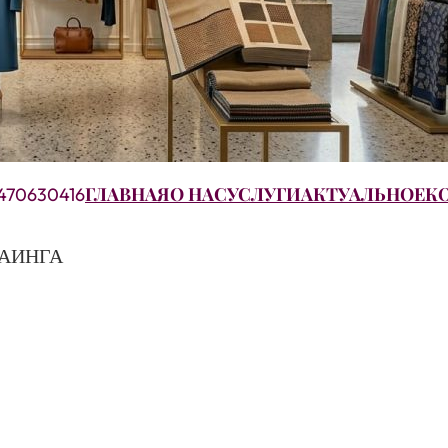
ГЛАВНАЯ
О НАС
УСЛУГИ
АКТУАЛЬНОЕ
К
470630416
БАИНГА