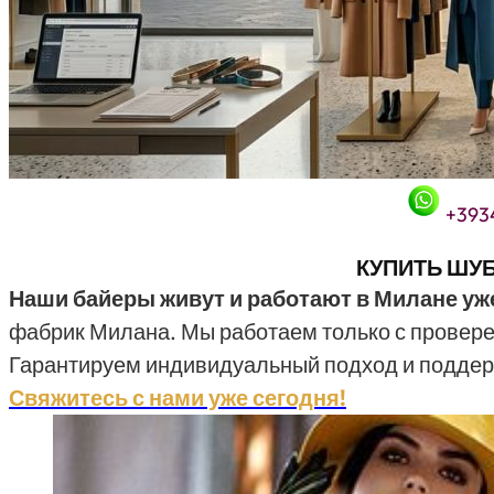
+393
Купить шубу в Италии (Милан): соболь, норка, шиншилла, рысь. Актуальные модели. Подгон по фигуре. Возможность пошива шубы на заказ. Гарантируем лучшие цены!
КУПИТЬ ШУБ
Наши байеры живут и работают в Милане уже
фабрик Милана. Мы работаем только с провере
Гарантируем индивидуальный подход и поддерж
Свяжитесь с нами уже сегодня!