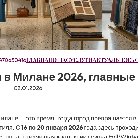
ГЛАВНАЯ
О НАС
УСЛУГИ
АКТУАЛЬНОЕ
К
470630416
 в Милане 2026, главные
02.01.2026
илане — это время, когда город превращается в
тиля. С
16 по 20 января 2026
года здесь проходи
 представляющая коллекции сезона Fall/Winter