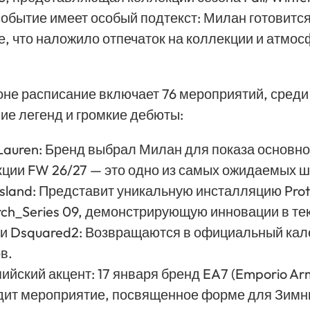
событие имеет особый подтекст: Милан готовитс
, что наложило отпечаток на коллекции и атмос
оне расписание включает 76 мероприятий, среди
ие легенд и громкие дебюты:
Lauren
: Бренд выбрал Милан для показа основн
ции FW 26/27 — это одно из самых ожидаемых ш
Island
: Представит уникальную инсталляцию Pro
ch_Series 09, демонстрирующую инновации в те
a
и
Dsquared2
: Возвращаются в официальный ка
в.
йский акцент: 17 января бренд
EA7 (Emporio Ar
дит мероприятие, посвященное форме для Зимни