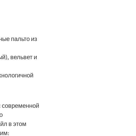
ные пальто из
й), вельвет и
ехнологичной
с современной
о
айл в этом
им: