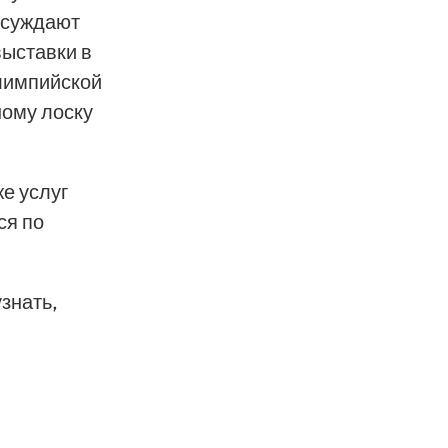
обсуждают
выставки в
олимпийской
ному лоску
же услуг
ся по
знать,