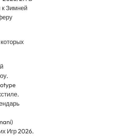
я к Зимней
феру
 которых
ой
оу.
totype
кстиле.
лендарь
mani)
х Игр 2026.