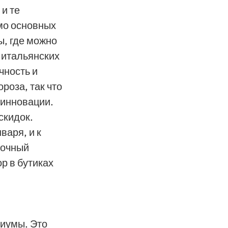
и те
мо основных
ы, где можно
 итальянских
чность и
роза, так что
 инновации.
скидок.
варя, и к
сочный
р в бутиках
диумы. Это