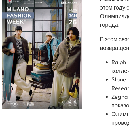
этом году 
Олимпиаде
города.
В этом сез
возвращен
Ralph 
коллек
Stone 
Resear
Zegn
показо
Олимпи
прово