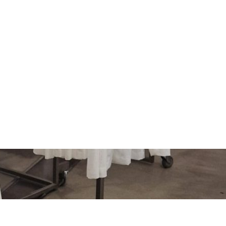
Jo оптом из Италии:
лекции для
в и сток прошлых