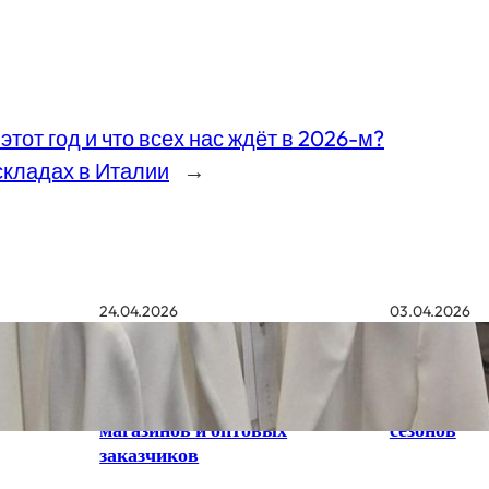
этот год и что всех нас ждёт в 2026-м?
складах в Италии
→
24.04.2026
03.04.2026
Patrizia Pepe: Стратегия
Бренд Liu 
успешных продаж. Обзор бренда
новые кол
для владельцев модных
предзаказо
магазинов и оптовых
сезонов
заказчиков