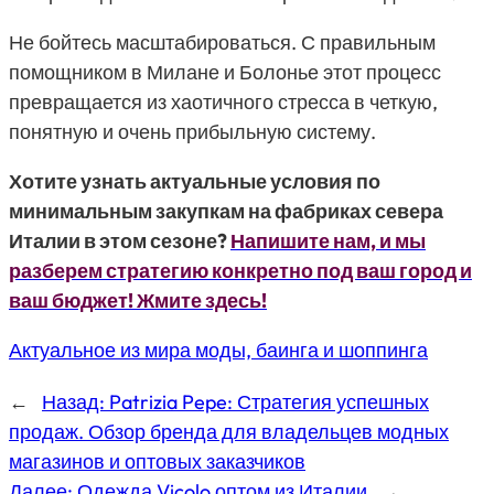
Не бойтесь масштабироваться. С правильным
помощником в Милане и Болонье этот процесс
превращается из хаотичного стресса в четкую,
понятную и очень прибыльную систему.
Хотите узнать актуальные условия по
минимальным закупкам на фабриках севера
Италии в этом сезоне?
Напишите нам, и мы
разберем стратегию конкретно под ваш город и
ваш бюджет! Жмите здесь!
Актуальное из мира моды, баинга и шоппинга
←
Назад:
Patrizia Pepe: Стратегия успешных
продаж. Обзор бренда для владельцев модных
магазинов и оптовых заказчиков
Далее:
Одежда Vicolo оптом из Италии
→